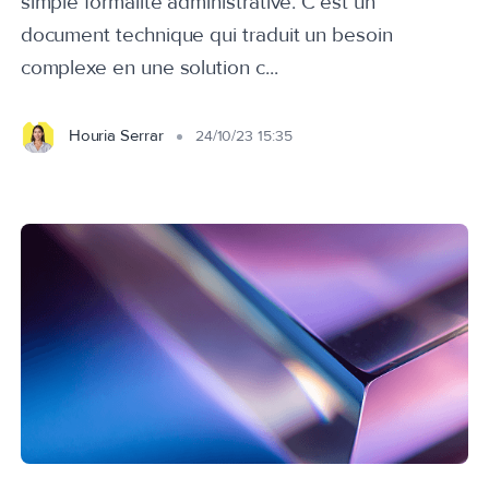
simple formalité administrative. C'est un
document technique qui traduit un besoin
complexe en une solution c...
Houria Serrar
24/10/23 15:35