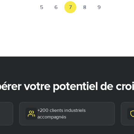
5
6
7
8
9
bérer votre potentiel de cr
+200 clients industriels
accompagnés