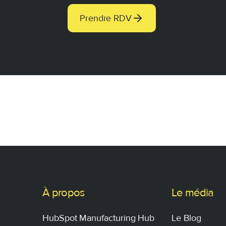
Prendre RDV
À propos
Le média
HubSpot Manufacturing Hub
Le Blog