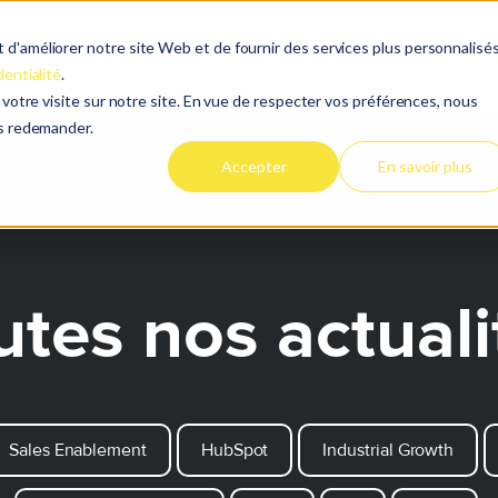
d'améliorer notre site Web et de fournir des services plus personnalisés
Nos offres
À propos
Cas clients
Ressources
dentialité
.
e votre visite sur notre site. En vue de respecter vos préférences, nous
es redemander.
Accepter
En savoir plus
utes nos actuali
Sales Enablement
HubSpot
Industrial Growth