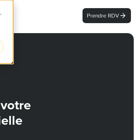
.
Prendre RDV
 votre
elle