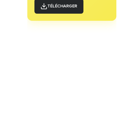
TÉLÉCHARGER
9. Réaliser une campagne Ads hyper-
ciblée
10. Optimisez votre site Web pour les
conversions avant de passer six mois
à en créer un nouveau
11. Liens entrants et guest-blogging :
lancez-vous !