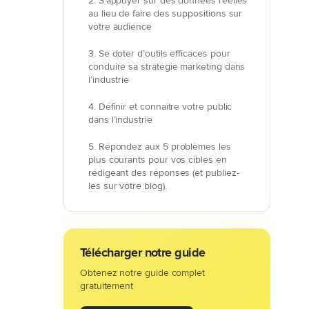
2. S’appuyer sur des données réelles
au lieu de faire des suppositions sur
votre audience
3. Se doter d’outils efficaces pour
conduire sa stratégie marketing dans
l’industrie
4. Définir et connaître votre public
dans l’industrie
5. Répondez aux 5 problèmes les
plus courants pour vos cibles en
rédigeant des réponses (et publiez-
les sur votre blog).
6. Recycler vos contenus marketing
et commerciaux pour ne rien jeter.
Télécharger notre guide
7. Le lead nurturing dans l’industrie :
l’indispensable
Obtenez notre guide complet
gratuitement
8. Compléter votre stratégie inbound
marketing B2B avec de l’ABM