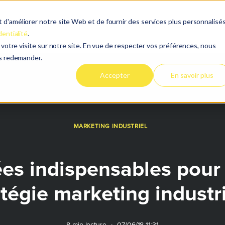
d'améliorer notre site Web et de fournir des services plus personnalisés
Nos offres
À propos
Cas clients
Ressources
dentialité
.
e votre visite sur notre site. En vue de respecter vos préférences, nous
es redemander.
Accepter
En savoir plus
MARKETING INDUSTRIEL
ées indispensables pour
atégie marketing industri
8 min lecture
•
07/06/18 11:31