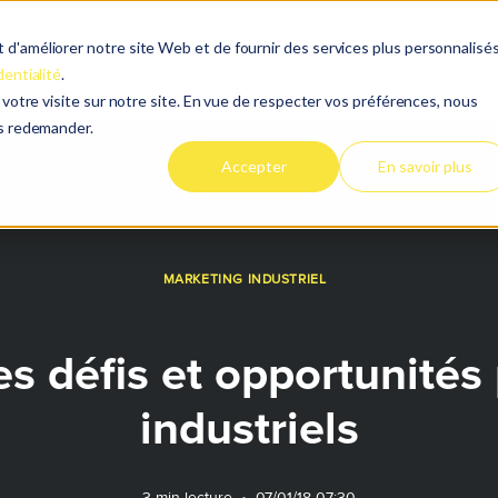
d'améliorer notre site Web et de fournir des services plus personnalisés
Nos offres
À propos
Cas clients
Ressources
dentialité
.
e votre visite sur notre site. En vue de respecter vos préférences, nous
es redemander.
Accepter
En savoir plus
MARKETING INDUSTRIEL
es défis et opportunités 
industriels
3 min lecture
•
07/01/18 07:30