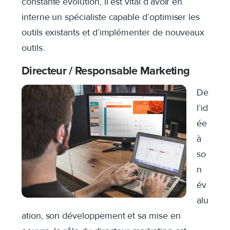
constante évolution, il est vital d’avoir en
interne un spécialiste capable d’optimiser les
outils existants et d’implémenter de nouveaux
outils.
Directeur / Responsable Marketing
De
l’id
ée
à
so
n
év
alu
ation, son développement et sa mise en