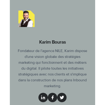
Karim Bouras
Fondateur de l'agence NILE, Karim dispose
d'une vision globale des stratégies
marketing qui fonctionnent et des métiers
du digital. Il pilote toutes les initiatives
stratégiques avec nos clients et s'implique
dans la construction de nos plans Inbound
marketing.